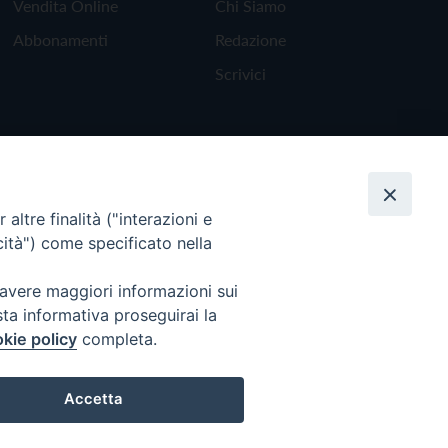
Vendita Online
Chi Siamo
Abbonamenti
Redazione
Scrivici
altre finalità ("interazioni e
cità") come specificato nella
 avere maggiori informazioni sui
sta informativa proseguirai la
kie policy
completa.
Torna all'inizio
Accetta