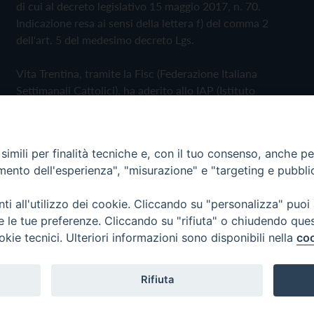
di cui al decreto legislativo 15 maggio 2017, n. 70.
Indicazione resa ai sensi della lettera f) del comma 2
dell'art. 5 del medesimo decreto Lgs.
Vita Trentina, tramite la Fisc (Federazione Italiana
Settimanali Cattolici), ha aderito allo IAP (Istituto
dell'Autodisciplina Pubblicitaria) accettando il Codice di
Autodisciplina della Comunicazione Commerciale
imili per finalità tecniche e, con il tuo consenso, anche per 
Privacy Policy
Cookie Policy
amento dell'esperienza", "misurazione" e "targeting e pubbli
i all'utilizzo dei cookie. Cliccando su "personalizza" puoi
 Trentina Editrice
re le tue preferenze. Cliccando su "rifiuta" o chiudendo que
okie tecnici. Ulteriori informazioni sono disponibili nella
coo
Rifiuta