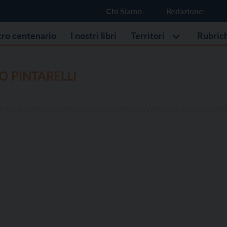
Chi Siamo
Redazione
stro centenario
I nostri libri
Territori
Rubric
 PINTARELLI