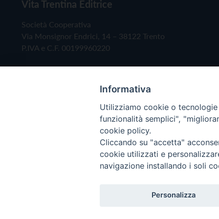
Vita Trentina Editrice
Società Cooperativa
Via Monsignor Endrici, 14 – 38122 Trento
P.IVA e C.F. 00199960220
Informativa
Utilizziamo cookie o tecnologie s
funzionalità semplici", "miglior
cookie policy.
Cliccando su "accetta" acconsent
Copyright © 2019 - Tutti i diritti riservati - Vita
cookie utilizzati e personalizza
navigazione installando i soli co
Privacy Policy
Personalizza