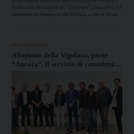
Trento odv. Si tratta di un “roadshow” che partirà il 6
settembre da Moena, in Val di Fassa, e che si snoderà
con un calendario di altre cinque date e destinazioni
dislocate nelle valli trentine. In ognuna delle sei
tappe ci saranno […]
ALTA VALSUGANA
Altopiano della Vigolana, parte
“Ancora”, il servizio di consulenza
psicologica dedicato ai malati
oncologici e ai caregiver