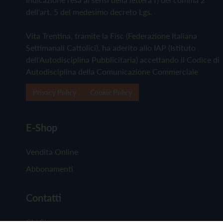
dell'art. 5 del medesimo decreto Lgs.
Vita Trentina, tramite la Fisc (Federazione Italiana
Settimanali Cattolici), ha aderito allo IAP (Istituto
dell'Autodisciplina Pubblicitaria) accettando il Codice di
Autodisciplina della Comunicazione Commerciale
Privacy Policy
Cookie Policy
E-Shop
Vendita Online
Abbonamenti
Contatti
Chi Siamo