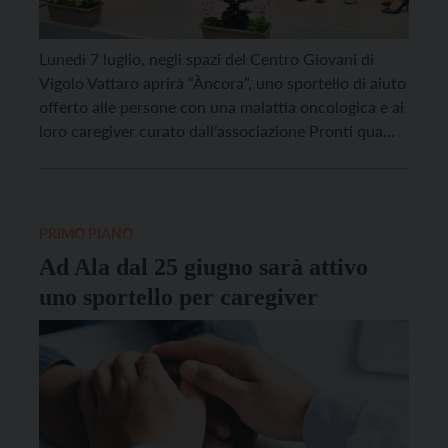
Lunedì 7 luglio, negli spazi del Centro Giovani di
Vigolo Vattaro aprirà “Àncora”, uno sportello di aiuto
offerto alle persone con una malattia oncologica e ai
loro caregiver curato dall’associazione Pronti qua
odv, nata nel 2020 proprio sull’Altopiano della
Vigolana. Lo sportello, che sarà curato dalla
psicologa Anna Cavedon, è stato presentato alla
cittadinanza venerdì […]
PRIMO PIANO
Ad Ala dal 25 giugno sarà attivo
uno sportello per caregiver