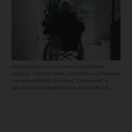
Un’opportunità per informare e sensibilizzare i
caregiver, cioè tutti coloro che assistono un familiare
non autosufficiente. Si chiama “CuraInsieme” il
percorso per caregiver familiari che prenderà le
mosse martedì 17 novembre alle 17. In questa sede
si parlerà di invecchiamento e dei bisogni delle
persone anziane, riflettendo anche sul ruolo del
caregiver e sulle difficoltà […]