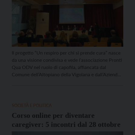
Il progetto “Un respiro per chi si prende cura” nasce
da una visione condivisa e vede l’associazione Pronti
Qua ODV nel ruolo di capofila, affiancata dal
Comune dell’Altopiano della Vigolana e dall’Azienda
Provinciale per i Servizi Sanitari (ASUIT) come
partner strategici. Il progetto nasce da
un’osservazione profonda del territorio: quando la
malattia oncologica colpisce una […]
SOCIETÀ E POLITICA
Corso online per diventare
caregiver: 5 incontri dal 28 ottobre