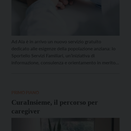
Ad Ala è in arrivo un nuovo servizio gratuito
dedicato alle esigenze della popolazione anziana: lo
Sportello Servizi Familiari, un’iniziativa di
informazione, consulenza e orientamento in merito
al lavoro di cura domiciliare. Il servizio sarà attivo da
mercoledì 25 giugno ogni primo mercoledì del mese
dalle 9.30 alle 11.30 presso l’ufficio dello Sportello Ti
Ascolto, […]
PRIMO PIANO
CuraInsieme, il percorso per
caregiver