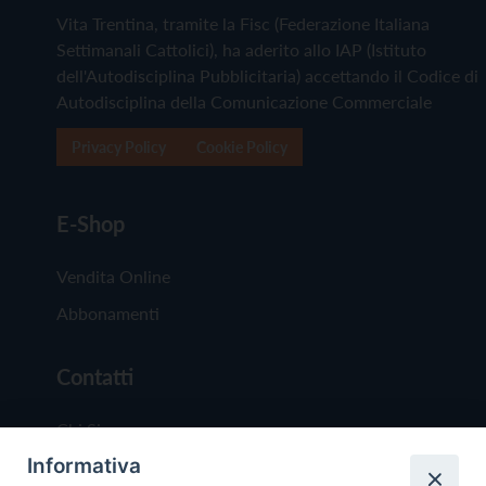
Vita Trentina, tramite la Fisc (Federazione Italiana
Settimanali Cattolici), ha aderito allo IAP (Istituto
dell'Autodisciplina Pubblicitaria) accettando il Codice di
Autodisciplina della Comunicazione Commerciale
Privacy Policy
Cookie Policy
E-Shop
Vendita Online
Abbonamenti
Contatti
Chi Siamo
Informativa
Redazione