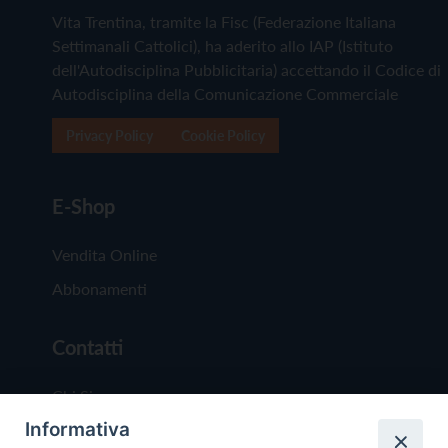
Vita Trentina, tramite la Fisc (Federazione Italiana
Settimanali Cattolici), ha aderito allo IAP (Istituto
dell'Autodisciplina Pubblicitaria) accettando il Codice di
Autodisciplina della Comunicazione Commerciale
Privacy Policy
Cookie Policy
E-Shop
Vendita Online
Abbonamenti
Contatti
Chi Siamo
Informativa
Redazione