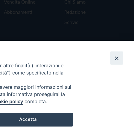
Vendita Online
Chi Siamo
Abbonamenti
Redazione
Scrivici
altre finalità ("interazioni e
cità") come specificato nella
 avere maggiori informazioni sui
sta informativa proseguirai la
kie policy
completa.
Torna all'inizio
Accetta