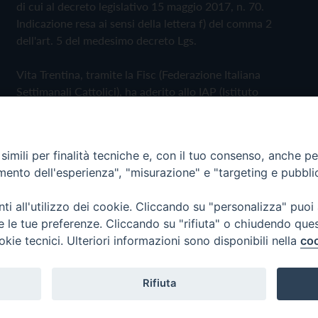
di cui al decreto legislativo 15 maggio 2017, n. 70.
Indicazione resa ai sensi della lettera f) del comma 2
dell'art. 5 del medesimo decreto Lgs.
Vita Trentina, tramite la Fisc (Federazione Italiana
Settimanali Cattolici), ha aderito allo IAP (Istituto
dell'Autodisciplina Pubblicitaria) accettando il Codice di
Autodisciplina della Comunicazione Commerciale
imili per finalità tecniche e, con il tuo consenso, anche per 
Privacy Policy
Cookie Policy
amento dell'esperienza", "misurazione" e "targeting e pubbli
i all'utilizzo dei cookie. Cliccando su "personalizza" puoi
 Trentina Editrice
re le tue preferenze. Cliccando su "rifiuta" o chiudendo que
okie tecnici. Ulteriori informazioni sono disponibili nella
coo
Rifiuta