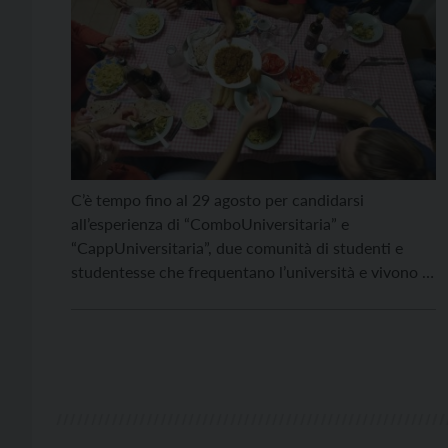
C’è tempo fino al 29 agosto per candidarsi
all’esperienza di “ComboUniversitaria” e
“CappUniversitaria”, due comunità di studenti e
studentesse che frequentano l’università e vivono a
stretto contatto con i richiedenti asilo nelle
strutture dei Padri Comboniani e dei Padri
Cappuccini a Trento e Spini di Gardolo. In queste
due strutture il Centro Astalli Trento – […]