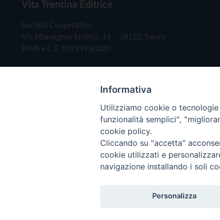
Vita Trentina Editrice
Società Cooperativa
Via Monsignor Endrici, 14 – 38122 Trento
P.IVA e C.F. 00199960220
Informativa
Utilizziamo cookie o tecnologie s
funzionalità semplici", "miglior
cookie policy.
Cliccando su "accetta" acconsent
Copyright © 2019 - Tutti i diritti riservati - Vita
cookie utilizzati e personalizza
navigazione installando i soli co
Privacy Policy
Personalizza