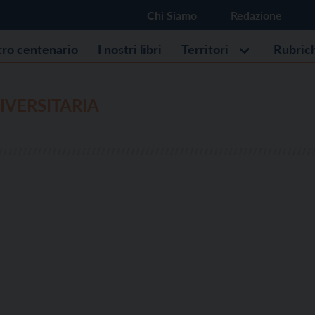
Chi Siamo
Redazione
stro centenario
I nostri libri
Territori
Rubric
VERSITARIA