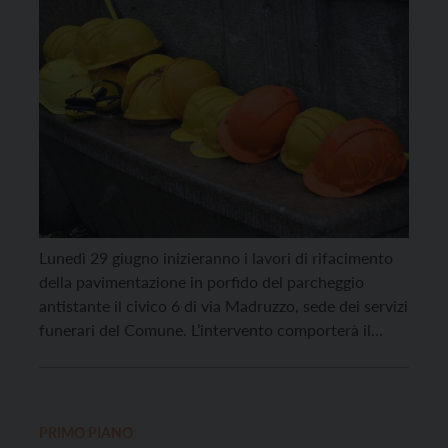
Lunedì 29 giugno inizieranno i lavori di rifacimento
della pavimentazione in porfido del parcheggio
antistante il civico 6 di via Madruzzo, sede dei servizi
funerari del Comune. L’intervento comporterà il
divieto di transito veicolare e divieto di sosta
all’interno dell’intera area interessata dai lavori. Sarà
invece sempre garantito il passaggio pedonale per
consentire l’accesso al cimitero […]
PRIMO PIANO