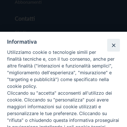
Abbonamenti
Contatti
Chi Siamo
Informativa
Redazione
Scrivici
Utilizziamo cookie o tecnologie simili per
finalità tecniche e, con il tuo consenso, anche per
altre finalità ("interazioni e funzionalità semplici",
"miglioramento dell'esperienza", "misurazione" e
"targeting e pubblicità") come specificato nella
cookie policy.
Copyright © 2019 - Tutti i diritti riservati - Vit
Cliccando su "accetta" acconsenti all'utilizzo dei
Trentina Editrice
cookie. Cliccando su "personalizza" puoi avere
maggiori informazioni sui cookie utilizzati e
Privacy Policy
personalizzare le tue preferenze. Cliccando su
Torna all'inizi
"rifiuta" o chiudendo questa informativa proseguirai