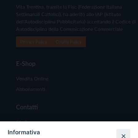
Vita Trentina, tramite la Fisc (Federazione Italiana
Settimanali Cattolici), ha aderito allo IAP (Istituto
dell'Autodisciplina Pubblicitaria) accettando il Codice di
Autodisciplina della Comunicazione Commerciale
Privacy Policy
Cookie Policy
E-Shop
Vendita Online
Abbonamenti
Contatti
Chi Siamo
Informativa
Redazione