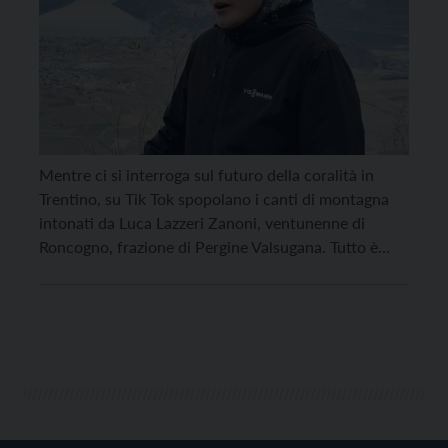
Mentre ci si interroga sul futuro della coralità in
Trentino, su Tik Tok spopolano i canti di montagna
intonati da Luca Lazzeri Zanoni, ventunenne di
Roncogno, frazione di Pergine Valsugana. Tutto è
nato a inizio dicembre, in un momento conviviale
nella stube di casa sua. “Quella sera – ci racconta
Luca Lazzeri Zanoni – ero […]