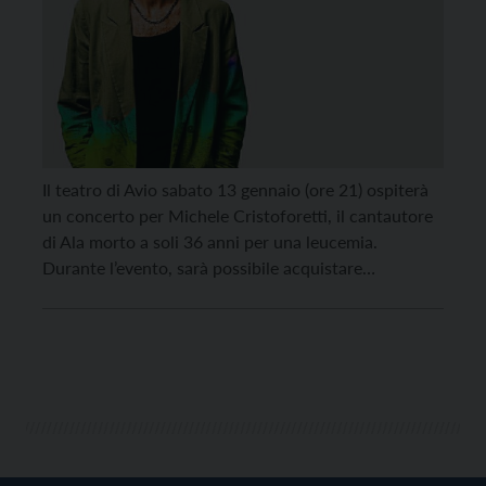
Il teatro di Avio sabato 13 gennaio (ore 21) ospiterà
un concerto per Michele Cristoforetti, il cantautore
di Ala morto a soli 36 anni per una leucemia.
Durante l’evento, sarà possibile acquistare
“Esagerato”, l’ultimo album di Michele, che aveva
anche aperto il concerto di Vasco Rossi del 22
maggio 2022. Il ricavato verrà devoluto alle […]