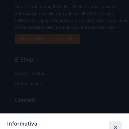
Vita Trentina, tramite la Fisc (Federazione Italiana
Settimanali Cattolici), ha aderito allo IAP (Istituto
dell'Autodisciplina Pubblicitaria) accettando il Codice di
Autodisciplina della Comunicazione Commerciale
Privacy Policy
Cookie Policy
E-Shop
Vendita Online
Abbonamenti
Contatti
Chi Siamo
Informativa
Redazione