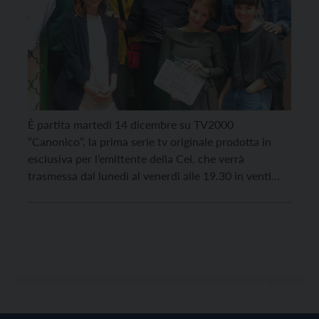
È partita martedì 14 dicembre su TV2000
“Canonico”, la prima serie tv originale prodotta in
esclusiva per l’emittente della Cei, che verrà
trasmessa dal lunedì al venerdì alle 19.30 in venti
puntate da 20 minuti ciascuna. Protagonista di
“Canonico” è don Michele (interpretato da Michele
La Ginestra) un parroco appena tornato dal Sud
America, inviatodal […]