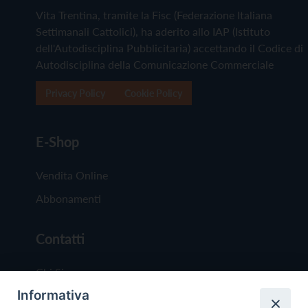
Vita Trentina, tramite la Fisc (Federazione Italiana
Settimanali Cattolici), ha aderito allo IAP (Istituto
dell'Autodisciplina Pubblicitaria) accettando il Codice di
Autodisciplina della Comunicazione Commerciale
Privacy Policy
Cookie Policy
E-Shop
Vendita Online
Abbonamenti
Contatti
Chi Siamo
Informativa
Redazione