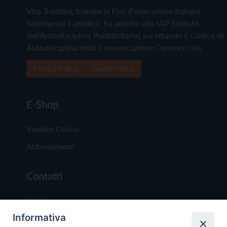
Vita Trentina, tramite la Fisc (Federazione Italiana
Settimanali Cattolici), ha aderito allo IAP (Istituto
dell'Autodisciplina Pubblicitaria) accettando il Codice di
Autodisciplina della Comunicazione Commerciale
Privacy Policy
Cookie Policy
E-Shop
Vendita Online
Abbonamenti
Contatti
Chi Siamo
Informativa
Redazione