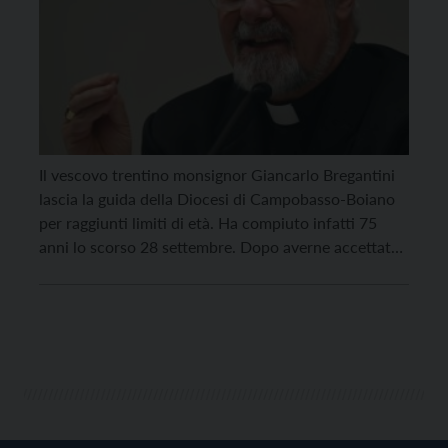
Il vescovo trentino monsignor Giancarlo Bregantini
lascia la guida della Diocesi di Campobasso-Boiano
per raggiunti limiti di età. Ha compiuto infatti 75
anni lo scorso 28 settembre. Dopo averne accettato
le dimissioni, papa Francesco ha nominato oggi come
successore di Bregantini monsignor Biagio Colaianni,
del clero dell’Arcidiocesi di Matera-Irsina, vicario
generale e moderatore della Curia. […]