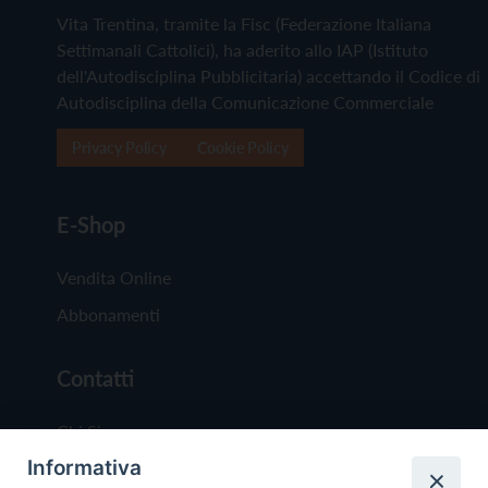
Vita Trentina, tramite la Fisc (Federazione Italiana
Settimanali Cattolici), ha aderito allo IAP (Istituto
dell'Autodisciplina Pubblicitaria) accettando il Codice di
Autodisciplina della Comunicazione Commerciale
Privacy Policy
Cookie Policy
E-Shop
Vendita Online
Abbonamenti
Contatti
Chi Siamo
Informativa
Redazione