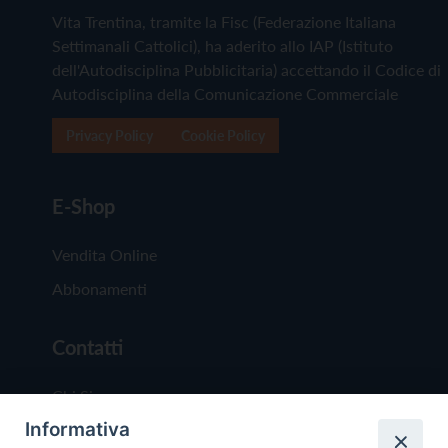
Vita Trentina, tramite la Fisc (Federazione Italiana
Settimanali Cattolici), ha aderito allo IAP (Istituto
dell'Autodisciplina Pubblicitaria) accettando il Codice di
Autodisciplina della Comunicazione Commerciale
Privacy Policy
Cookie Policy
E-Shop
Vendita Online
Abbonamenti
Contatti
Chi Siamo
Informativa
Redazione