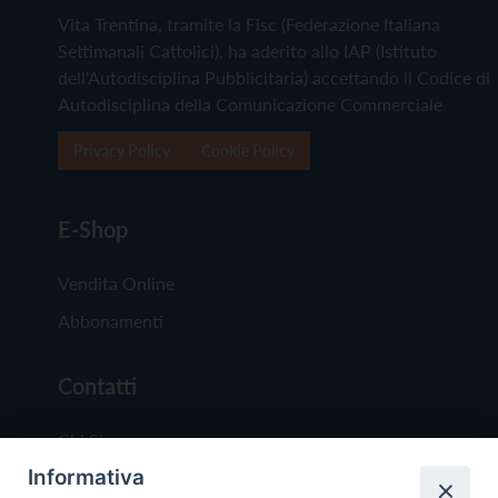
Vita Trentina, tramite la Fisc (Federazione Italiana
Settimanali Cattolici), ha aderito allo IAP (Istituto
dell'Autodisciplina Pubblicitaria) accettando il Codice di
Autodisciplina della Comunicazione Commerciale
Privacy Policy
Cookie Policy
E-Shop
Vendita Online
Abbonamenti
Contatti
Chi Siamo
Informativa
Redazione