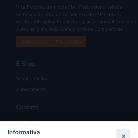
Vita Trentina, tramite la Fisc (Federazione Italiana
Settimanali Cattolici), ha aderito allo IAP (Istituto
dell'Autodisciplina Pubblicitaria) accettando il Codice di
Autodisciplina della Comunicazione Commerciale
Privacy Policy
Cookie Policy
E-Shop
Vendita Online
Abbonamenti
Contatti
Chi Siamo
Informativa
Redazione