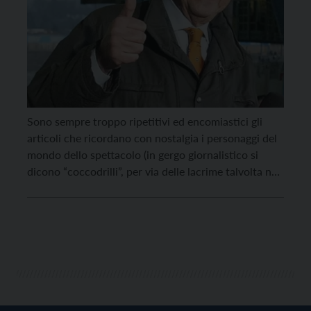
Sono sempre troppo ripetitivi ed encomiastici gli
articoli che ricordano con nostalgia i personaggi del
mondo dello spettacolo (in gergo giornalistico si
dicono “coccodrilli”, per via delle lacrime talvolta non
sincere), ma spesso hanno il merito di rilevare
aneddoti o retroscena poco conosciuti. Nell’ultimo
saluto a Bruno Pizzul, per oltre vent’anni
telecronista-principe della nazionale azzurra […]