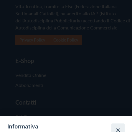
Vita Trentina, tramite la Fisc (Federazione Italiana
Settimanali Cattolici), ha aderito allo IAP (Istituto
dell'Autodisciplina Pubblicitaria) accettando il Codice di
Autodisciplina della Comunicazione Commerciale
Privacy Policy
Cookie Policy
E-Shop
Vendita Online
Abbonamenti
Contatti
Chi Siamo
Informativa
Redazione