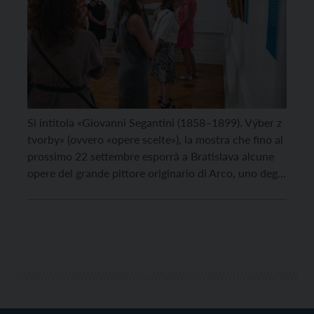
Si intitola «Giovanni Segantini (1858–1899). Výber z
tvorby» (ovvero «opere scelte»), la mostra che fino al
prossimo 22 settembre esporrà a Bratislava alcune
opere del grande pittore originario di Arco, uno degli
artisti italiani più famosi e rivoluzionari del secondo
Ottocento. Organizzata dall’Istituto italiano di
cultura di Bratislava in collaborazione con il Museo
nazionale slovacco, […]