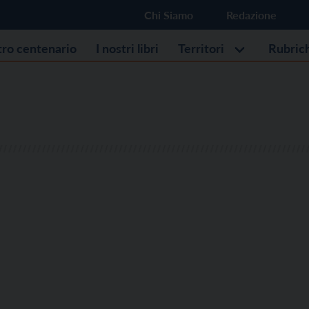
Chi Siamo
Redazione
stro centenario
I nostri libri
Territori
Rubric