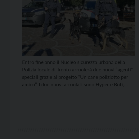
Entro fine anno il Nucleo sicurezza urbana della
Polizia locale di Trento arruolerà due nuovi “agenti”
speciali grazie al progetto “Un cane poliziotto per
amico”. I due nuovi arruolati sono Hyper e Boti,
pastori tedeschi che saranno impiegati nel
contrasto allo spaccio di sostanze stupefacenti
soprattutto nelle aree più a rischio. Indosseranno
un’apposita pettorina identificativa […]