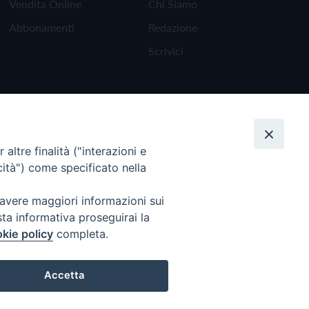
Vendita Online
Chi Siamo
Abbonamenti
Redazione
Scrivici
altre finalità ("interazioni e
cità") come specificato nella
 avere maggiori informazioni sui
sta informativa proseguirai la
kie policy
completa.
Torna all'inizio
Accetta