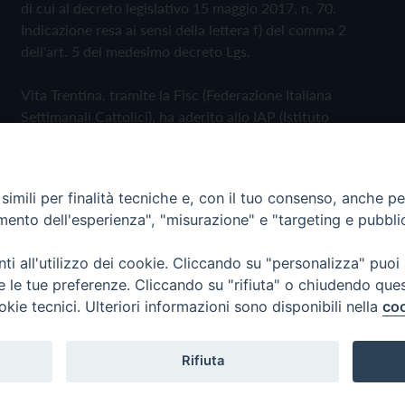
di cui al decreto legislativo 15 maggio 2017, n. 70.
Indicazione resa ai sensi della lettera f) del comma 2
dell'art. 5 del medesimo decreto Lgs.
Vita Trentina, tramite la Fisc (Federazione Italiana
Settimanali Cattolici), ha aderito allo IAP (Istituto
dell'Autodisciplina Pubblicitaria) accettando il Codice di
Autodisciplina della Comunicazione Commerciale
imili per finalità tecniche e, con il tuo consenso, anche per 
Privacy Policy
Cookie Policy
amento dell'esperienza", "misurazione" e "targeting e pubbli
i all'utilizzo dei cookie. Cliccando su "personalizza" puoi
 Trentina Editrice
re le tue preferenze. Cliccando su "rifiuta" o chiudendo que
okie tecnici. Ulteriori informazioni sono disponibili nella
coo
Rifiuta