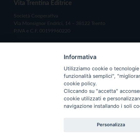
Vita Trentina Editrice
Società Cooperativa
Via Monsignor Endrici, 14 – 38122 Trento
P.IVA e C.F. 00199960220
Informativa
Utilizziamo cookie o tecnologie s
funzionalità semplici", "miglior
cookie policy.
Cliccando su "accetta" acconsent
Copyright © 2019 - Tutti i diritti riservati - Vita
cookie utilizzati e personalizza
navigazione installando i soli co
Privacy Policy
Personalizza