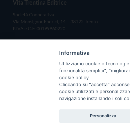
Vita Trentina Editrice
Società Cooperativa
Via Monsignor Endrici, 14 – 38122 Trento
P.IVA e C.F. 00199960220
Informativa
Utilizziamo cookie o tecnologie s
funzionalità semplici", "miglior
cookie policy.
Cliccando su "accetta" acconsent
Copyright © 2019 - Tutti i diritti riservati - Vita
cookie utilizzati e personalizza
navigazione installando i soli co
Privacy Policy
Personalizza