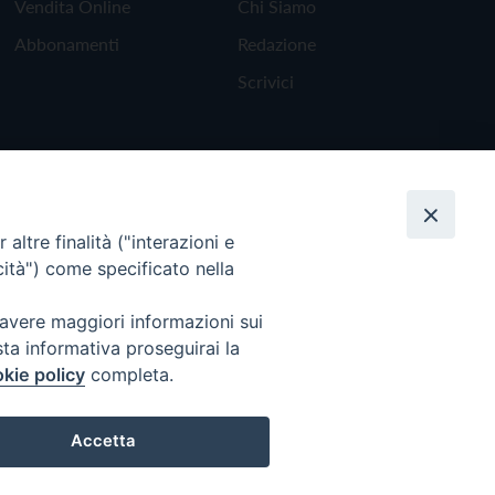
Vendita Online
Chi Siamo
Abbonamenti
Redazione
Scrivici
altre finalità ("interazioni e
cità") come specificato nella
 avere maggiori informazioni sui
sta informativa proseguirai la
kie policy
completa.
Torna all'inizio
Accetta