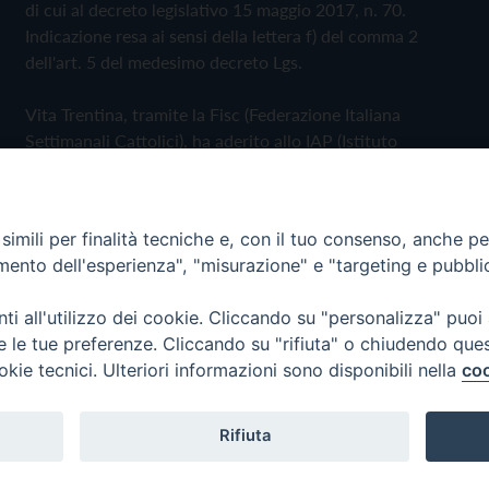
di cui al decreto legislativo 15 maggio 2017, n. 70.
Indicazione resa ai sensi della lettera f) del comma 2
dell'art. 5 del medesimo decreto Lgs.
Vita Trentina, tramite la Fisc (Federazione Italiana
Settimanali Cattolici), ha aderito allo IAP (Istituto
dell'Autodisciplina Pubblicitaria) accettando il Codice di
Autodisciplina della Comunicazione Commerciale
imili per finalità tecniche e, con il tuo consenso, anche per 
Privacy Policy
Cookie Policy
amento dell'esperienza", "misurazione" e "targeting e pubbli
i all'utilizzo dei cookie. Cliccando su "personalizza" puoi
 Trentina Editrice
re le tue preferenze. Cliccando su "rifiuta" o chiudendo que
okie tecnici. Ulteriori informazioni sono disponibili nella
coo
Rifiuta