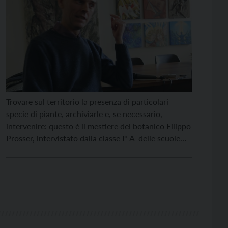
Trovare sul territorio la presenza di particolari
specie di piante, archiviarle e, se necessario,
intervenire: questo è il mestiere del botanico Filippo
Prosser, intervistato dalla classe I° A delle scuole
medie dell’Istituto Comprensivo di Cembra. Filippo
Prosser, che lavoro fa precisamente? Sono un
botanico che si occupa in particolare di flora
spontanea. Giro il territorio […]