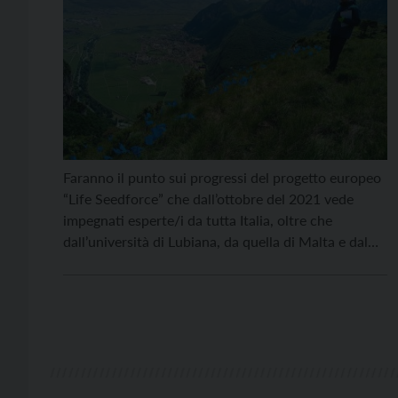
Faranno il punto sui progressi del progetto europeo
“Life Seedforce” che dall’ottobre del 2021 vede
impegnati esperte/i da tutta Italia, oltre che
dall’università di Lubiana, da quella di Malta e dal
Conservatoire botanique national méditerranéen de
Porquerolles, in un’imponente attività di
salvaguardia di 29 specie vegetali a rischio di
spopolamento i botanici e le botaniche […]