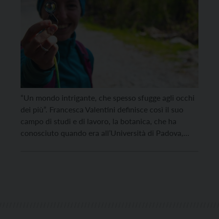
“Un mondo intrigante, che spesso sfugge agli occhi
dei più”. Francesca Valentini definisce così il suo
campo di studi e di lavoro, la botanica, che ha
conosciuto quando era all’Università di Padova,
dove ha studiato Scienze naturali. Per far conoscere
questo mondo, Francesca – originaria di Levico
Terme – ha aperto una pagina Facebook e […]