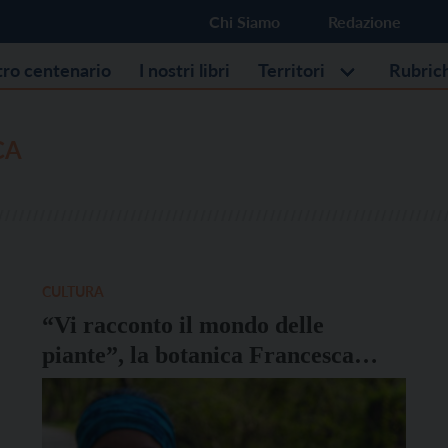
Chi Siamo
Redazione
stro centenario
I nostri libri
Territori
Rubric
CA
CULTURA
“Vi racconto il mondo delle
piante”, la botanica Francesca
Valentini apre due canali
divulgativi