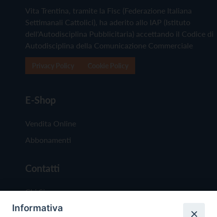
Vita Trentina, tramite la Fisc (Federazione Italiana
Settimanali Cattolici), ha aderito allo IAP (Istituto
dell'Autodisciplina Pubblicitaria) accettando il Codice di
Autodisciplina della Comunicazione Commerciale
Privacy Policy
Cookie Policy
E-Shop
Vendita Online
Abbonamenti
Contatti
Chi Siamo
Informativa
Redazione