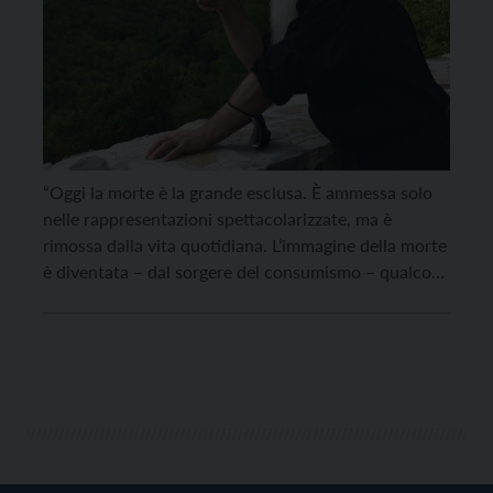
“Oggi la morte è la grande esclusa. È ammessa solo
nelle rappresentazioni spettacolarizzate, ma è
rimossa dalla vita quotidiana. L’immagine della morte
è diventata – dal sorgere del consumismo – qualcosa
che contrasta con l’antropologia consumista dell’usa
e getta, perché la morte pone un limite”. Lo ha detto
al Sir padre Guidalberto Bormolini, religioso,
scrittore, esperto […]