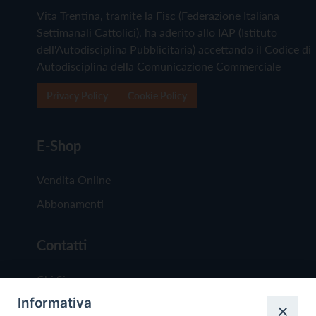
Vita Trentina, tramite la Fisc (Federazione Italiana
Settimanali Cattolici), ha aderito allo IAP (Istituto
dell'Autodisciplina Pubblicitaria) accettando il Codice di
Autodisciplina della Comunicazione Commerciale
Privacy Policy
Cookie Policy
E-Shop
Vendita Online
Abbonamenti
Contatti
Chi Siamo
Informativa
Redazione