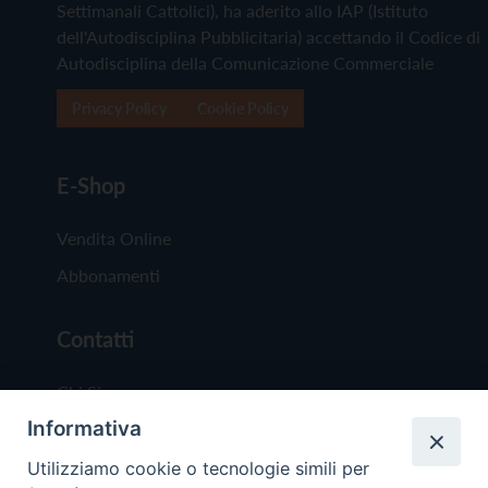
Settimanali Cattolici), ha aderito allo IAP (Istituto
dell'Autodisciplina Pubblicitaria) accettando il Codice di
Autodisciplina della Comunicazione Commerciale
Privacy Policy
Cookie Policy
E-Shop
Vendita Online
Abbonamenti
Contatti
Chi Siamo
Informativa
Redazione
Scrivici
Utilizziamo cookie o tecnologie simili per