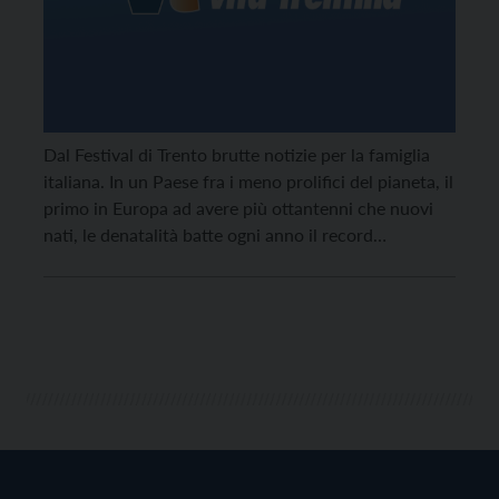
Dal Festival di Trento brutte notizie per la famiglia
italiana. In un Paese fra i meno prolifici del pianeta, il
primo in Europa ad avere più ottantenni che nuovi
nati, le denatalità batte ogni anno il record
precedente (siamo a 1,29 figli per donna, dietro a noi
solo Spagna e Malta). Una caduta inesorabile e […]