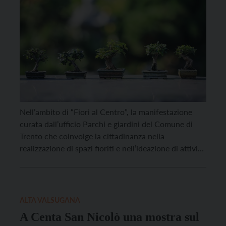
Nell’ambito di “Fiori al Centro”, la manifestazione
curata dall’ufficio Parchi e giardini del Comune di
Trento che coinvolge la cittadinanza nella
realizzazione di spazi fioriti e nell’ideazione di attività
sui temi dell’ecologia e della sostenibilità
diffondendo competenze e saperi, domenica 17
agosto, in piazza Cesare Battisti dalle 10 alle 12 si
terrà la mostra – […]
ALTA VALSUGANA
A Centa San Nicolò una mostra sul