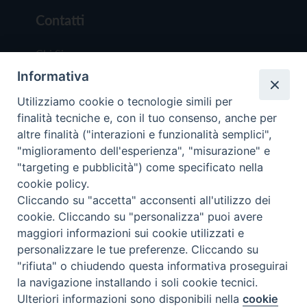
Contatti
Chi Siamo
Informativa
Redazione
Scrivici
Utilizziamo cookie o tecnologie simili per
finalità tecniche e, con il tuo consenso, anche per
altre finalità ("interazioni e funzionalità semplici",
"miglioramento dell'esperienza", "misurazione" e
"targeting e pubblicità") come specificato nella
cookie policy.
Copyright © 2019 - Tutti i diritti riservati - Vit
Cliccando su "accetta" acconsenti all'utilizzo dei
Trentina Editrice
cookie. Cliccando su "personalizza" puoi avere
maggiori informazioni sui cookie utilizzati e
Privacy Policy
personalizzare le tue preferenze. Cliccando su
Torna all'inizi
"rifiuta" o chiudendo questa informativa proseguirai
la navigazione installando i soli cookie tecnici.
Ulteriori informazioni sono disponibili nella
cookie
Preferenze Cookie