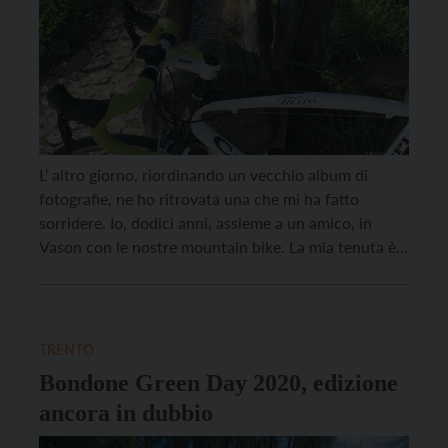
L’ altro giorno, riordinando un vecchio album di
fotografie, ne ho ritrovata una che mi ha fatto
sorridere. Io, dodici anni, assieme a un amico, in
Vason con le nostre mountain bike. La mia tenuta è
abbastanza improponibile, ma sollevo la ruota
davanti soddisfatto, sorriso stampato in faccia.
Scalare il Bondone, ogni volta che ho […]
TRENTO
Bondone Green Day 2020, edizione
ancora in dubbio