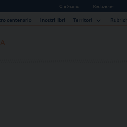
Chi Siamo
Redazione
stro centenario
I nostri libri
Territori
Rubric
ZA