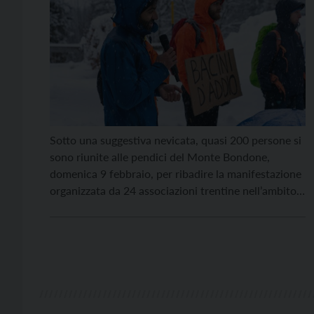
Sotto una suggestiva nevicata, quasi 200 persone si
sono riunite alle pendici del Monte Bondone,
domenica 9 febbraio, per ribadire la manifestazione
organizzata da 24 associazioni trentine nell’ambito
della mobilitazione nazionale “La Montagna non si
arrende”. L’evento sul Bondone è stato uno dei
quattordici organizzati simultaneamente in tutta
Italia, da Potenza a Bormio, a testimonianza […]