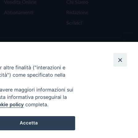
Vendita Online
Chi Siamo
Abbonamenti
Redazione
Scrivici
altre finalità ("interazioni e
cità") come specificato nella
 avere maggiori informazioni sui
sta informativa proseguirai la
kie policy
completa.
Torna all'inizio
Accetta