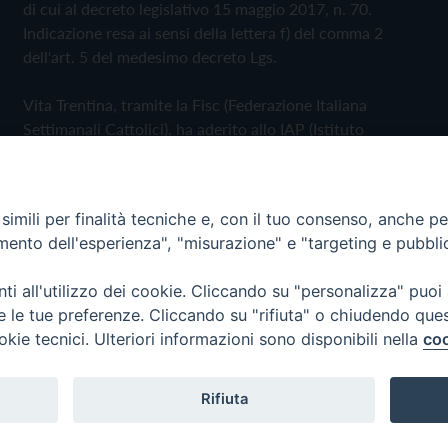
di cui al decreto legislativo 15 maggio 2017, n. 70.
Indicazione resa ai sensi della lettera f) del comma 2
dell'art. 5 del medesimo decreto Lgs.
Vita Trentina, tramite la Fisc (Federazione Italiana
Settimanali Cattolici), ha aderito allo IAP (Istituto
dell'Autodisciplina Pubblicitaria) accettando il Codice di
Autodisciplina della Comunicazione Commerciale
imili per finalità tecniche e, con il tuo consenso, anche per 
Privacy Policy
Cookie Policy
amento dell'esperienza", "misurazione" e "targeting e pubbli
i all'utilizzo dei cookie. Cliccando su "personalizza" puoi
 Trentina Editrice
re le tue preferenze. Cliccando su "rifiuta" o chiudendo que
okie tecnici. Ulteriori informazioni sono disponibili nella
coo
Rifiuta