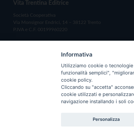
Vita Trentina Editrice
Società Cooperativa
Via Monsignor Endrici, 14 – 38122 Trento
P.IVA e C.F. 00199960220
Informativa
Utilizziamo cookie o tecnologie s
funzionalità semplici", "miglior
cookie policy.
Cliccando su "accetta" acconsent
Copyright © 2019 - Tutti i diritti riservati - Vita
cookie utilizzati e personalizza
navigazione installando i soli co
Privacy Policy
Personalizza