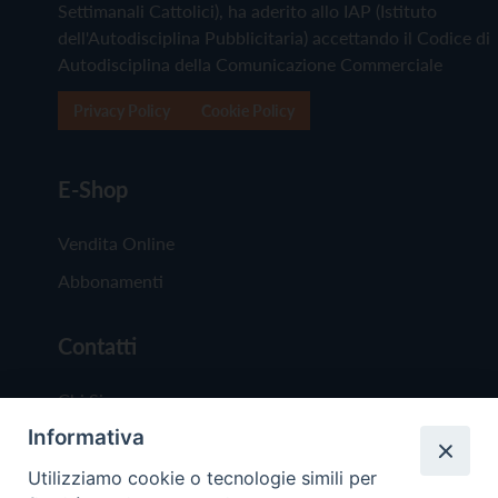
Settimanali Cattolici), ha aderito allo IAP (Istituto
dell'Autodisciplina Pubblicitaria) accettando il Codice di
Autodisciplina della Comunicazione Commerciale
Privacy Policy
Cookie Policy
E-Shop
Vendita Online
Abbonamenti
Contatti
Chi Siamo
Informativa
Redazione
Scrivici
Utilizziamo cookie o tecnologie simili per