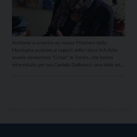
Andiamo a scoprire un nuovo Mestiere della
Montagna assieme ai ragazzi della classe V A della
scuola elementare “Crispi” di Trento, che hanno
intervistato per noi Daniela Dalbosco, una delle sei
donne promotrici del progetto Bollait per la
promozione della lana della val dei Mòcheni. Daniela,
cosa fate con il vostro gruppo? Siamo sei donne
appassionate […]