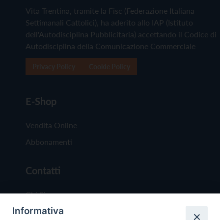
Vita Trentina, tramite la Fisc (Federazione Italiana
Settimanali Cattolici), ha aderito allo IAP (Istituto
dell'Autodisciplina Pubblicitaria) accettando il Codice di
Autodisciplina della Comunicazione Commerciale
Privacy Policy
Cookie Policy
E-Shop
Vendita Online
Abbonamenti
Contatti
Chi Siamo
Informativa
Redazione