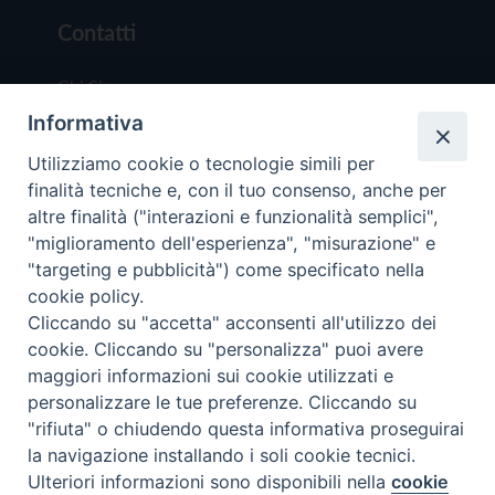
Contatti
Chi Siamo
Informativa
Redazione
Scrivici
Utilizziamo cookie o tecnologie simili per
finalità tecniche e, con il tuo consenso, anche per
altre finalità ("interazioni e funzionalità semplici",
"miglioramento dell'esperienza", "misurazione" e
"targeting e pubblicità") come specificato nella
cookie policy.
Copyright © 2019 - Tutti i diritti riservati - Vit
Cliccando su "accetta" acconsenti all'utilizzo dei
Trentina Editrice
cookie. Cliccando su "personalizza" puoi avere
maggiori informazioni sui cookie utilizzati e
Privacy Policy
personalizzare le tue preferenze. Cliccando su
Torna all'inizi
"rifiuta" o chiudendo questa informativa proseguirai
la navigazione installando i soli cookie tecnici.
Ulteriori informazioni sono disponibili nella
cookie
Preferenze Cookie