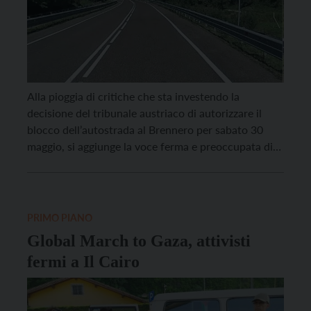
Alla pioggia di critiche che sta investendo la
decisione del tribunale austriaco di autorizzare il
blocco dell’autostrada al Brennero per sabato 30
maggio, si aggiunge la voce ferma e preoccupata di
Andrea Pellegrini, presidente di FAI Conftrasporto
del Trentino. “Siamo di fronte a un atto di una gravità
inaudita – esordisce Pellegrini – Non si […]
PRIMO PIANO
Global March to Gaza, attivisti
fermi a Il Cairo