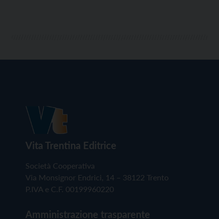
pagamenti, per il quale è previsto il rilascio della
versione 4, svolta da Trentino […]
Vita Trentina Editrice
Società Cooperativa
Via Monsignor Endrici, 14 – 38122 Trento
P.IVA e C.F. 00199960220
Amministrazione trasparente