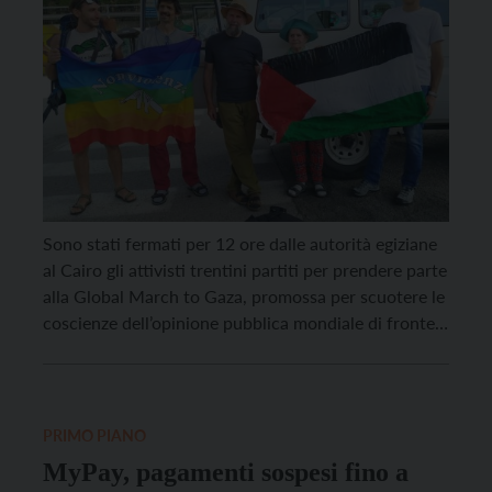
Sono stati fermati per 12 ore dalle autorità egiziane
al Cairo gli attivisti trentini partiti per prendere parte
alla Global March to Gaza, promossa per scuotere le
coscienze dell’opinione pubblica mondiale di fronte
alla tragedia che si sta consumando da troppi mesi a
danno del popolo palestinese. La portavoce della
marcia, Antonella Chiodo, ha rivolto […]
PRIMO PIANO
MyPay, pagamenti sospesi fino a