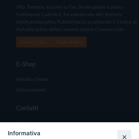
Vita Trentina, tramite la Fisc (Federazione Italiana
Settimanali Cattolici), ha aderito allo IAP (Istituto
dell'Autodisciplina Pubblicitaria) accettando il Codice di
Autodisciplina della Comunicazione Commerciale
Privacy Policy
Cookie Policy
E-Shop
Vendita Online
Abbonamenti
Contatti
Chi Siamo
Informativa
Redazione