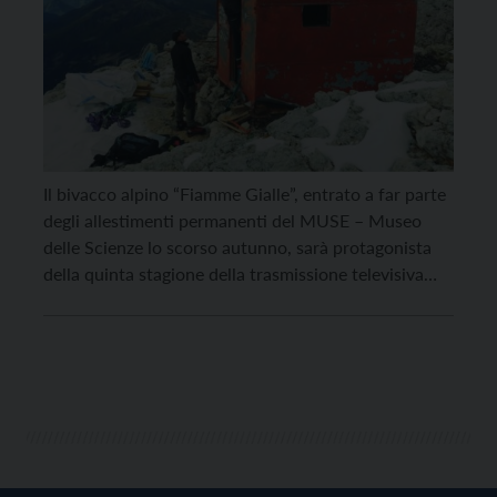
Il bivacco alpino “Fiamme Gialle”, entrato a far parte
degli allestimenti permanenti del MUSE – Museo
delle Scienze lo scorso autunno, sarà protagonista
della quinta stagione della trasmissione televisiva
“Falegnami ad alta quota”. L’episodio, in onda domani
– mercoledì 22 aprile alle 21.25 – su DMAX,
racconterà il complesso e spettacolare trasferimento
del bivacco dalle […]