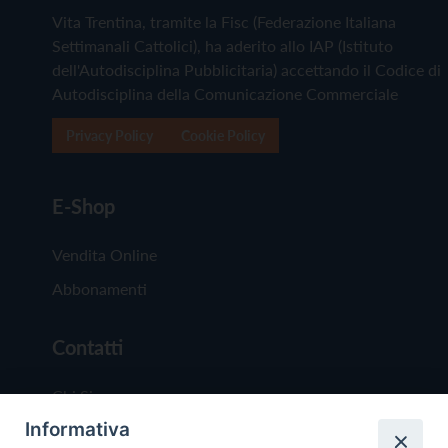
Vita Trentina, tramite la Fisc (Federazione Italiana
Settimanali Cattolici), ha aderito allo IAP (Istituto
dell'Autodisciplina Pubblicitaria) accettando il Codice di
Autodisciplina della Comunicazione Commerciale
Privacy Policy
Cookie Policy
E-Shop
Vendita Online
Abbonamenti
Contatti
Chi Siamo
Informativa
Redazione