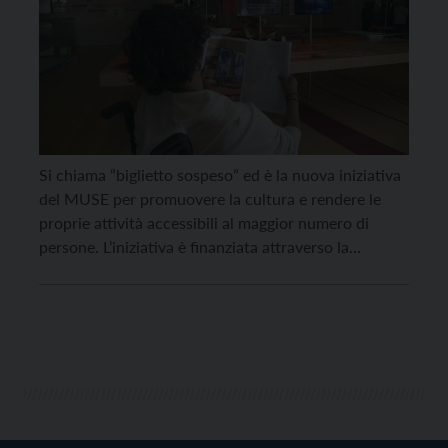
Si chiama “biglietto sospeso” ed è la nuova iniziativa
del MUSE per promuovere la cultura e rendere le
proprie attività accessibili al maggior numero di
persone. L’iniziativa è finanziata attraverso la
raccolta fondi effettuata con il 5×1000 e mediante la
donazione diretta dei biglietti, acquistabili sia alla
cassa del museo che online, attraverso il
meccanismo […]