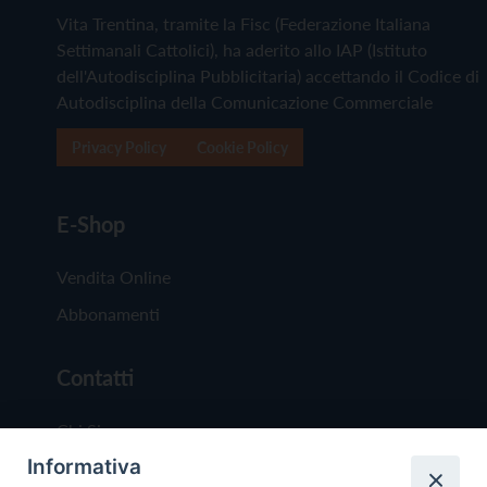
Vita Trentina, tramite la Fisc (Federazione Italiana
Settimanali Cattolici), ha aderito allo IAP (Istituto
dell'Autodisciplina Pubblicitaria) accettando il Codice di
Autodisciplina della Comunicazione Commerciale
Privacy Policy
Cookie Policy
E-Shop
Vendita Online
Abbonamenti
Contatti
Chi Siamo
Informativa
Redazione