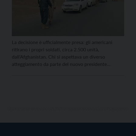
La decisione è ufficialmente presa: gli americani
ritirano i propri soldati, circa 2.500 unità,
dall’Afghanistan. Chi si aspettava un diverso
atteggiamento da parte del nuovo presidente
americano Joe Biden è rimasto deluso. Rispetto a
Donald Trump che già aveva fissato il 1° maggio
come data dello sgombero, Biden ha prorogato il
termine all’11 settembre, giornata […]