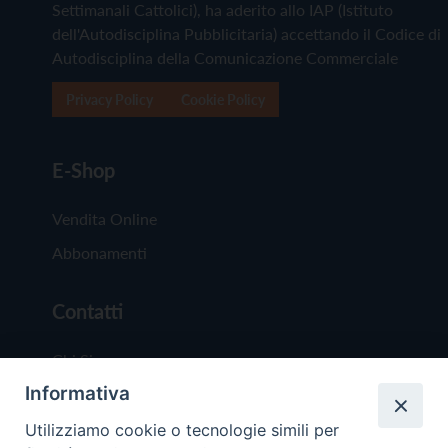
Settimanali Cattolici), ha aderito allo IAP (Istituto
dell'Autodisciplina Pubblicitaria) accettando il Codice di
Autodisciplina della Comunicazione Commerciale
Privacy Policy
Cookie Policy
E-Shop
Vendita Online
Abbonamenti
Contatti
Chi Siamo
Informativa
Redazione
Scrivici
Utilizziamo cookie o tecnologie simili per