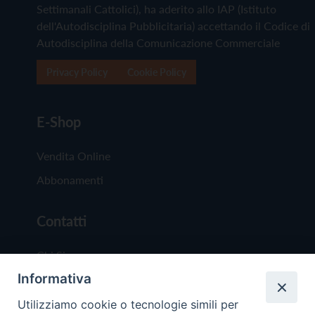
Settimanali Cattolici), ha aderito allo IAP (Istituto
dell'Autodisciplina Pubblicitaria) accettando il Codice di
Autodisciplina della Comunicazione Commerciale
Privacy Policy
Cookie Policy
E-Shop
Vendita Online
Abbonamenti
Contatti
Chi Siamo
Informativa
Redazione
Scrivici
Utilizziamo cookie o tecnologie simili per