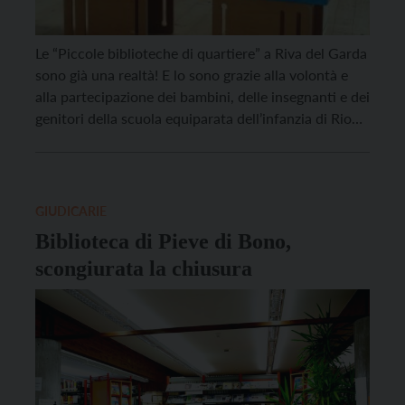
Le “Piccole biblioteche di quartiere” a Riva del Garda
sono già una realtà! E lo sono grazie alla volontà e
alla partecipazione dei bambini, delle insegnanti e dei
genitori della scuola equiparata dell’infanzia di Rione
Degasperi. “Nel corso di quest’anno scolastico –
spiega Luisa Fontanari, coordinatrice scuole infanzia
Federazione provinciale Scuole materne – dentro la
[…]
GIUDICARIE
Biblioteca di Pieve di Bono,
scongiurata la chiusura