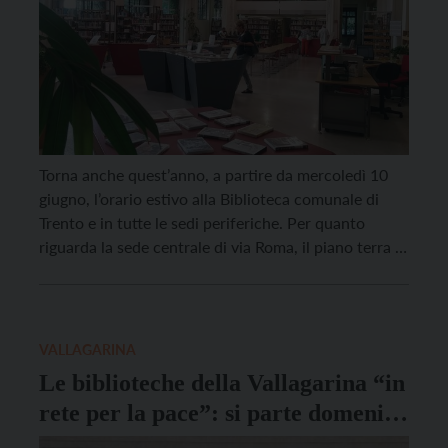
Torna anche quest’anno, a partire da mercoledì 10
giugno, l’orario estivo alla Biblioteca comunale di
Trento e in tutte le sedi periferiche. Per quanto
riguarda la sede centrale di via Roma, il piano terra e
il primo piano saranno aperti al pubblico dal lunedì al
venerdì dalle 8.30 alle 19.30 e il sabato dalle 8.30 […]
VALLAGARINA
Le biblioteche della Vallagarina “in
rete per la pace”: si parte domenica
con il Coro Pop-up