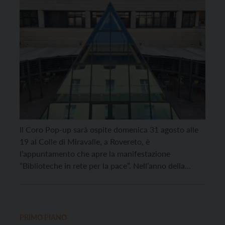
Il Coro Pop-up sarà ospite domenica 31 agosto alle
19 al Colle di Miravalle, a Rovereto, è
l’appuntamento che apre la manifestazione
“Biblioteche in rete per la pace”. Nell’anno della
commemorazione del centenario di Maria Dolens, le
biblioteche della Vallagarina, coordinate dalla
biblioteca civica Tartarotti di Rovereto, scendono in
campo in un progetto di pace realizzato […]
PRIMO PIANO