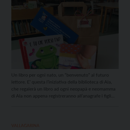
Un libro per ogni nato, un “benvenuto” al futuro
lettore. E’ questa l’iniziativa della biblioteca di Ala,
che regalerà un libro ad ogni neopapà e neomamma
di Ala non appena registreranno all’anagrafe i figli
appena nati. Un libro per l’infanzia quello regalato
grazie all’iniziativa “Benvenuto futuro lettore”,
perché, spiega la biblioteca, “non c’è nulla di […]
VALLAGARINA