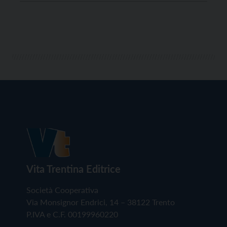
dalla scrittrice e pubblicista Martina Dei Cas. Gli
incontri saranno sette, e partiranno alle 20.30, l’ora
dell’ideale dessert, nell’auditorium comunale […]
Vita Trentina Editrice
Società Cooperativa
Via Monsignor Endrici, 14 – 38122 Trento
P.IVA e C.F. 00199960220