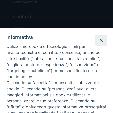
Abbonamenti
Contatti
Chi Siamo
Informativa
Redazione
Scrivici
Utilizziamo cookie o tecnologie simili per
finalità tecniche e, con il tuo consenso, anche per
altre finalità ("interazioni e funzionalità semplici",
"miglioramento dell'esperienza", "misurazione" e
"targeting e pubblicità") come specificato nella
cookie policy.
Copyright © 2019 - Tutti i diritti riservati - Vit
Cliccando su "accetta" acconsenti all'utilizzo dei
Trentina Editrice
cookie. Cliccando su "personalizza" puoi avere
maggiori informazioni sui cookie utilizzati e
Privacy Policy
personalizzare le tue preferenze. Cliccando su
Torna all'inizi
"rifiuta" o chiudendo questa informativa proseguirai