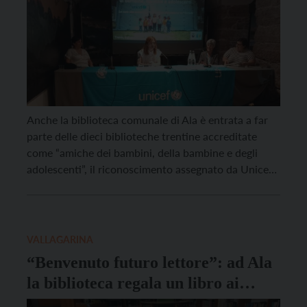
Anche la biblioteca comunale di Ala è entrata a far
parte delle dieci biblioteche trentine accreditate
come “amiche dei bambini, della bambine e degli
adolescenti”, il riconoscimento assegnato da Unicef
in seguito ad un percorso in cui si verifica che la
biblioteca abbia determinati requisiti, che
dimostrano l’attenzione rivolta al benessere, allo
sviluppo, all’educazione e […]
VALLAGARINA
“Benvenuto futuro lettore”: ad Ala
la biblioteca regala un libro ai
nuovi nati