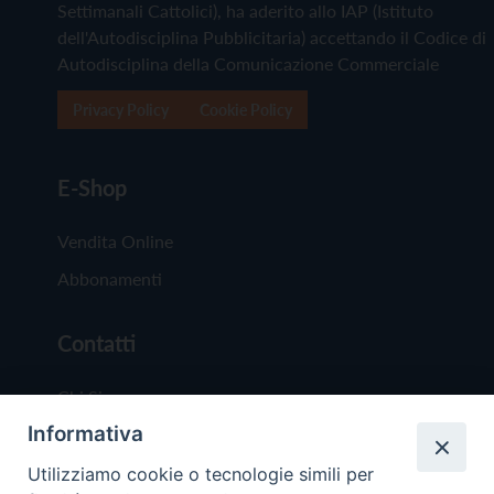
Settimanali Cattolici), ha aderito allo IAP (Istituto
dell'Autodisciplina Pubblicitaria) accettando il Codice di
Autodisciplina della Comunicazione Commerciale
Privacy Policy
Cookie Policy
E-Shop
Vendita Online
Abbonamenti
Contatti
Chi Siamo
Informativa
Redazione
Scrivici
Utilizziamo cookie o tecnologie simili per