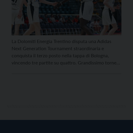
La Dolomiti Energia Trentino disputa una Adidas
Next Generation Tournament straordinaria e
conquista il terzo posto nella tappa di Bologna,
vincendo tre partite su quattro. Grandissimo torneo
per la squadra allenata da Manuel Bertoni e Vasco
Pais, che nonostante le assenze di Federico
Cattapan, Mario Machetti e, nelle ultime due sfide, di
Cheickh Niang, riesce […]