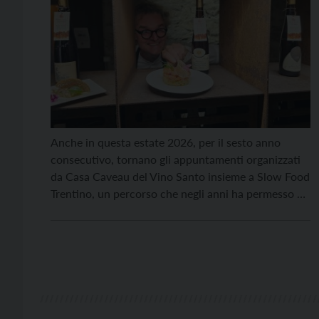
Anche in questa estate 2026, per il sesto anno
consecutivo, tornano gli appuntamenti organizzati
da Casa Caveau del Vino Santo insieme a Slow Food
Trentino, un percorso che negli anni ha permesso di
raccontare attraverso il cibo il valore culturale e
agricolo della Valle dei Laghi, con particolare
attenzione alla Nosiola e al Vino Santo […]