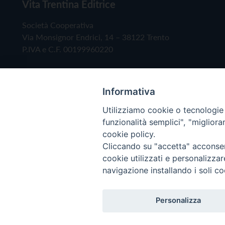
Vita Trentina Editrice
Società Cooperativa
Via Monsignor Endrici, 14 – 38122 Trento
P.IVA e C.F. 00199960220
Informativa
Utilizziamo cookie o tecnologie s
funzionalità semplici", "miglior
cookie policy.
Cliccando su "accetta" acconsent
Copyright © 2019 - Tutti i diritti riservati - Vita
cookie utilizzati e personalizza
navigazione installando i soli co
Privacy Policy
Personalizza