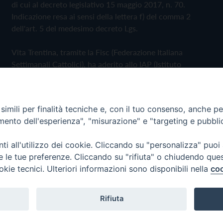
di cui al decreto legislativo 15 maggio 2017, n. 70.
Indicazione resa ai sensi della lettera f) del comma 2
dell'art. 5 del medesimo decreto Lgs.
Vita Trentina, tramite la Fisc (Federazione Italiana
Settimanali Cattolici), ha aderito allo IAP (Istituto
dell'Autodisciplina Pubblicitaria) accettando il Codice di
Autodisciplina della Comunicazione Commerciale
imili per finalità tecniche e, con il tuo consenso, anche per 
Privacy Policy
Cookie Policy
amento dell'esperienza", "misurazione" e "targeting e pubbli
i all'utilizzo dei cookie. Cliccando su "personalizza" puoi
 Trentina Editrice
re le tue preferenze. Cliccando su "rifiuta" o chiudendo que
okie tecnici. Ulteriori informazioni sono disponibili nella
coo
Rifiuta