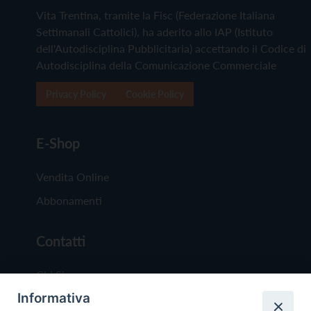
Vita Trentina, tramite la Fisc (Federazione Italiana
Settimanali Cattolici), ha aderito allo IAP (Istituto
dell'Autodisciplina Pubblicitaria) accettando il Codice di
Autodisciplina della Comunicazione Commerciale
Privacy Policy
Cookie Policy
E-Shop
Vendita Online
Abbonamenti
Contatti
Chi Siamo
Informativa
Redazione