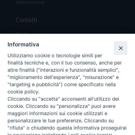
Abbonamenti
Contatti
Chi Siamo
Informativa
Redazione
Scrivici
Utilizziamo cookie o tecnologie simili per
finalità tecniche e, con il tuo consenso, anche per
altre finalità ("interazioni e funzionalità semplici",
"miglioramento dell'esperienza", "misurazione" e
"targeting e pubblicità") come specificato nella
cookie policy.
Copyright © 2019 - Tutti i diritti riservati - Vit
Cliccando su "accetta" acconsenti all'utilizzo dei
Trentina Editrice
cookie. Cliccando su "personalizza" puoi avere
maggiori informazioni sui cookie utilizzati e
Privacy Policy
personalizzare le tue preferenze. Cliccando su
Torna all'inizi
"rifiuta" o chiudendo questa informativa proseguirai