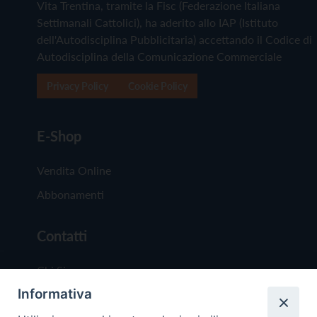
Vita Trentina, tramite la Fisc (Federazione Italiana
Settimanali Cattolici), ha aderito allo IAP (Istituto
dell'Autodisciplina Pubblicitaria) accettando il Codice di
Autodisciplina della Comunicazione Commerciale
Privacy Policy
Cookie Policy
E-Shop
Vendita Online
Abbonamenti
Contatti
Chi Siamo
Informativa
Redazione