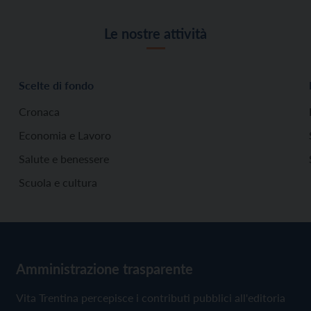
Le nostre attività
Scelte di fondo
Cronaca
Economia e Lavoro
Salute e benessere
Scuola e cultura
Amministrazione trasparente
Vita Trentina percepisce i contributi pubblici all'editoria