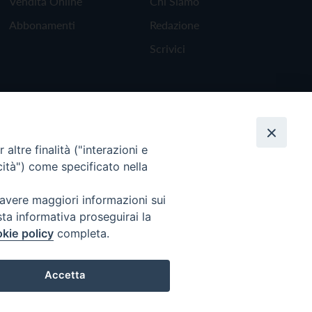
Vendita Online
Chi Siamo
Abbonamenti
Redazione
Scrivici
altre finalità ("interazioni e
cità") come specificato nella
 avere maggiori informazioni sui
sta informativa proseguirai la
kie policy
completa.
Torna all'inizio
Accetta
Preferenze Cookie