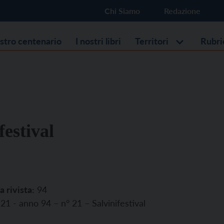
Chi Siamo
Redazione
ostro centenario
I nostri libri
Territori
Rubri
festival
a rivista:
94
21 - anno 94 – n° 21 – Salvinifestival