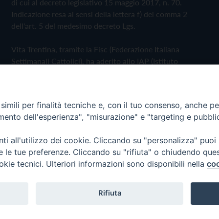
di cui al decreto legislativo 15 maggio 2017, n. 70.
Indicazione resa ai sensi della lettera f) del comma 2
dell'art. 5 del medesimo decreto Lgs.
Vita Trentina, tramite la Fisc (Federazione Italiana
Settimanali Cattolici), ha aderito allo IAP (Istituto
dell'Autodisciplina Pubblicitaria) accettando il Codice di
Autodisciplina della Comunicazione Commerciale
imili per finalità tecniche e, con il tuo consenso, anche per 
Privacy Policy
Cookie Policy
amento dell'esperienza", "misurazione" e "targeting e pubbli
i all'utilizzo dei cookie. Cliccando su "personalizza" puoi
 Trentina Editrice
re le tue preferenze. Cliccando su "rifiuta" o chiudendo que
okie tecnici. Ulteriori informazioni sono disponibili nella
coo
Rifiuta