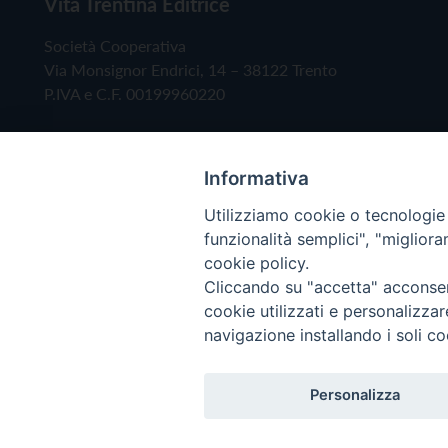
Vita Trentina Editrice
Società Cooperativa
Via Monsignor Endrici, 14 – 38122 Trento
P.IVA e C.F. 00199960220
Informativa
Utilizziamo cookie o tecnologie s
funzionalità semplici", "miglior
cookie policy.
Cliccando su "accetta" acconsent
Copyright © 2019 - Tutti i diritti riservati - Vita
cookie utilizzati e personalizza
navigazione installando i soli co
Privacy Policy
Personalizza