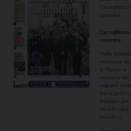
L’accoglienza
cammina
L’accoglienza
cammina
Nella Settim
promossa dal
la Marcia in
memoria dei
migranti mort
lascia gesti di
impegno per
società capac
includere.
Accedi alla ri