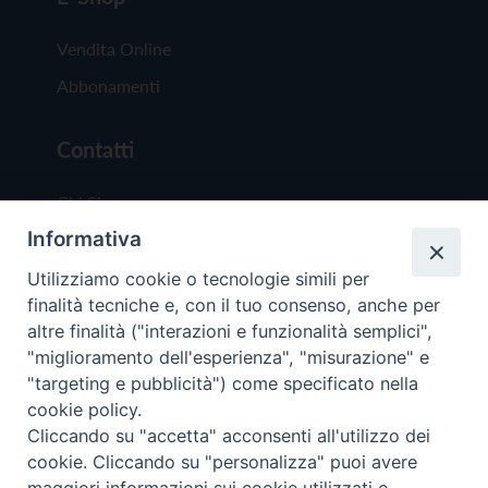
Vendita Online
Abbonamenti
Contatti
Chi Siamo
Informativa
Redazione
Scrivici
Utilizziamo cookie o tecnologie simili per
finalità tecniche e, con il tuo consenso, anche per
altre finalità ("interazioni e funzionalità semplici",
"miglioramento dell'esperienza", "misurazione" e
"targeting e pubblicità") come specificato nella
cookie policy.
Copyright © 2019 - Tutti i diritti riservati - Vit
Cliccando su "accetta" acconsenti all'utilizzo dei
Trentina Editrice
cookie. Cliccando su "personalizza" puoi avere