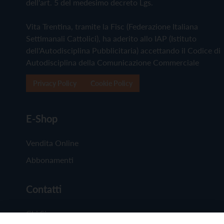
dell'art. 5 del medesimo decreto Lgs.
Vita Trentina, tramite la Fisc (Federazione Italiana
Settimanali Cattolici), ha aderito allo IAP (Istituto
dell'Autodisciplina Pubblicitaria) accettando il Codice di
Autodisciplina della Comunicazione Commerciale
Privacy Policy
Cookie Policy
E-Shop
Vendita Online
Abbonamenti
Contatti
Chi Siamo