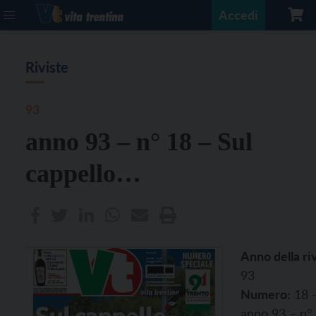
Accedi
Riviste
93
anno 93 – n° 18 – Sul
cappello…
Anno della riv
93
Numero:
18 
anno 93 – n°