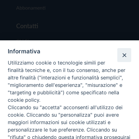
Abbonamenti
Contatti
Chi Siamo
Informativa
Redazione
Scrivici
Utilizziamo cookie o tecnologie simili per
finalità tecniche e, con il tuo consenso, anche per
altre finalità ("interazioni e funzionalità semplici",
"miglioramento dell'esperienza", "misurazione" e
"targeting e pubblicità") come specificato nella
cookie policy.
Copyright © 2019 - Tutti i diritti riservati - Vit
Cliccando su "accetta" acconsenti all'utilizzo dei
Trentina Editrice
cookie. Cliccando su "personalizza" puoi avere
maggiori informazioni sui cookie utilizzati e
Privacy Policy
personalizzare le tue preferenze. Cliccando su
Torna all'inizi
"rifiuta" o chiudendo questa informativa proseguirai