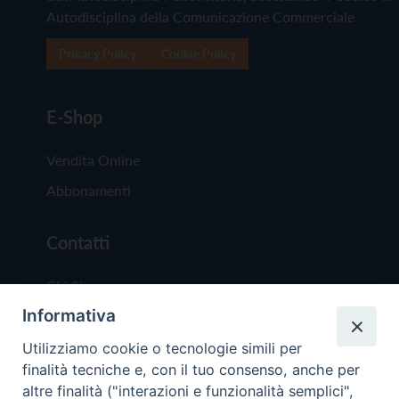
Autodisciplina della Comunicazione Commerciale
Privacy Policy
Cookie Policy
E-Shop
Vendita Online
Abbonamenti
Contatti
Chi Siamo
Informativa
Redazione
Scrivici
Utilizziamo cookie o tecnologie simili per
finalità tecniche e, con il tuo consenso, anche per
altre finalità ("interazioni e funzionalità semplici",