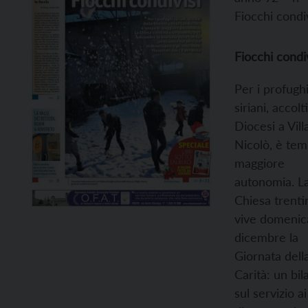
Fiocchi condiv
Fiocchi condiv
Per i profugh
siriani, accolt
Diocesi a Vill
Nicolò, è tem
maggiore
autonomia. L
Chiesa trenti
vive domenic
dicembre la
Giornata dell
Carità: un bil
sul servizio ai