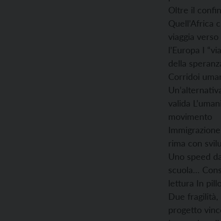
Oltre il confi
Quell’Africa 
viaggia verso
l’Europa
I “vi
della speranz
Corridoi uman
Un’alternativ
valida
L’umani
movimento
Immigrazione
rima con svil
Uno speed da
scuola…
Consi
lettura
In pill
Due fragilità,
progetto vin