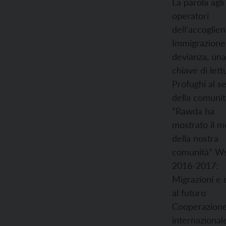
La parola agli
operatori
dell’accoglie
Immigrazione
devianza, una
chiave di lett
Profughi al se
della comunit
“Rawda ha
mostrato il m
della nostra
comunità”
W
2016-2017:
Migrazioni e d
al futuro
Cooperazion
internazional