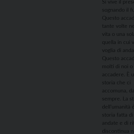
Si vive il pre
sognando il f
Questo acca
tante volte ne
vita o una sol
quella in cui 
voglia di anda
Questo accad
molti di noi 
accadere. È 
storia che ci
accomuna, d
sempre. La st
dell’umanità 
storia fatta di
andate e di ri
discontinua n