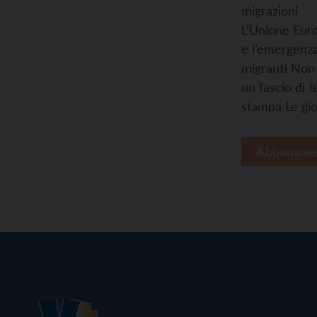
migrazioni
L’Unione Eur
e l’emergenz
migranti
Non 
un fascio di t
stampa
Le gi
Abboname