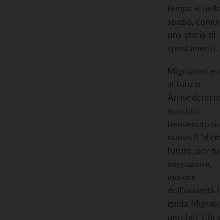
tempo e nell
spazio, comu
una storia di
spostamenti.
Migrazioni e d
al futuro
Arrivederci 
vecchio,
benvenuto m
nuovo
Il “diri
futuro, per tu
migrazione,
motore
dell’umanità
guida
Migrare
perché?
Chi 