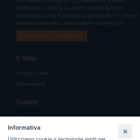
Vita Trentina, tramite la Fisc (Federazione Italiana
Settimanali Cattolici), ha aderito allo IAP (Istituto
dell'Autodisciplina Pubblicitaria) accettando il Codice di
Autodisciplina della Comunicazione Commerciale
Privacy Policy
Cookie Policy
E-Shop
Vendita Online
Abbonamenti
Contatti
Chi Siamo
Informativa
Redazione
Scrivici
Utilizziamo cookie o tecnologie simili per