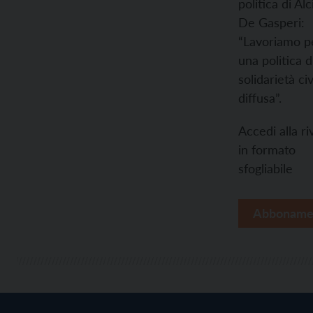
politica di Al
De Gasperi:
“Lavoriamo p
una politica d
solidarietà civ
diffusa”.
Accedi alla ri
in formato
sfogliabile
Abboname