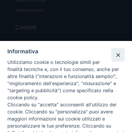
Abbonamenti
Contatti
Chi Siamo
Informativa
Redazione
Scrivici
Utilizziamo cookie o tecnologie simili per
finalità tecniche e, con il tuo consenso, anche per
altre finalità ("interazioni e funzionalità semplici",
"miglioramento dell'esperienza", "misurazione" e
"targeting e pubblicità") come specificato nella
cookie policy.
Copyright © 2019 - Tutti i diritti riservati - Vit
Cliccando su "accetta" acconsenti all'utilizzo dei
Trentina Editrice
cookie. Cliccando su "personalizza" puoi avere
maggiori informazioni sui cookie utilizzati e
Privacy Policy
personalizzare le tue preferenze. Cliccando su
Torna all'inizi