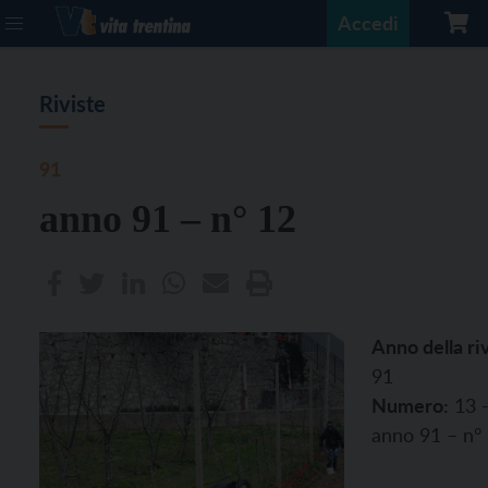
Accedi
Riviste
91
anno 91 – n° 12
Anno della riv
91
Numero:
13 
anno 91 – n°