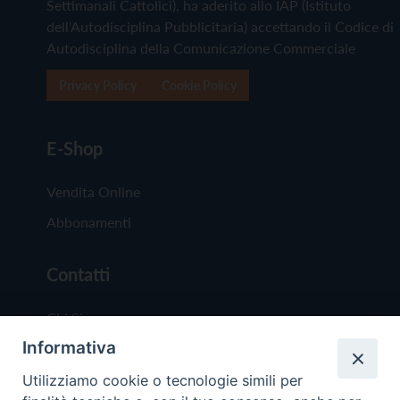
Settimanali Cattolici), ha aderito allo IAP (Istituto
dell'Autodisciplina Pubblicitaria) accettando il Codice di
Autodisciplina della Comunicazione Commerciale
Privacy Policy
Cookie Policy
E-Shop
Vendita Online
Abbonamenti
Contatti
Chi Siamo
Informativa
Redazione
Scrivici
Utilizziamo cookie o tecnologie simili per