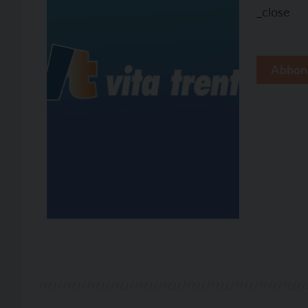
_close
Abbon