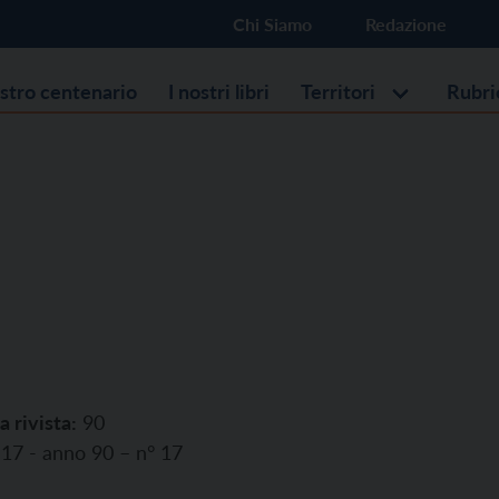
Chi Siamo
Redazione
ostro centenario
I nostri libri
Territori
Rubri
a rivista:
90
17 - anno 90 – n° 17