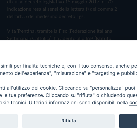
di cui al decreto legislativo 15 maggio 2017, n. 70.
Indicazione resa ai sensi della lettera f) del comma 2
dell'art. 5 del medesimo decreto Lgs.
Vita Trentina, tramite la Fisc (Federazione Italiana
Settimanali Cattolici), ha aderito allo IAP (Istituto
dell'Autodisciplina Pubblicitaria) accettando il Codice di
Autodisciplina della Comunicazione Commerciale
imili per finalità tecniche e, con il tuo consenso, anche per 
Privacy Policy
Cookie Policy
amento dell'esperienza", "misurazione" e "targeting e pubbli
i all'utilizzo dei cookie. Cliccando su "personalizza" puoi
 Trentina Editrice
re le tue preferenze. Cliccando su "rifiuta" o chiudendo que
okie tecnici. Ulteriori informazioni sono disponibili nella
coo
Rifiuta