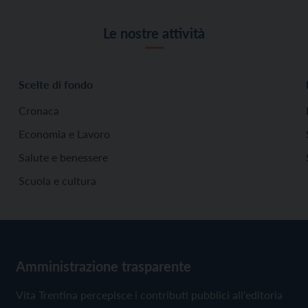
Le nostre attività
Scelte di fondo
Cronaca
Economia e Lavoro
Salute e benessere
Scuola e cultura
Amministrazione trasparente
Vita Trentina percepisce i contributi pubblici all'editoria