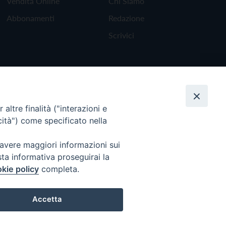
Vendita Online
Chi Siamo
Abbonamenti
Redazione
Scrivici
altre finalità ("interazioni e
cità") come specificato nella
 avere maggiori informazioni sui
sta informativa proseguirai la
kie policy
completa.
Torna all'inizio
Accetta
Preferenze Cookie