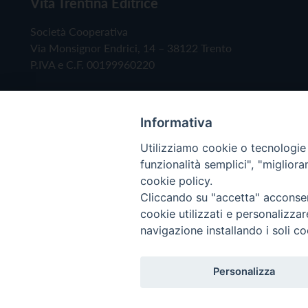
Vita Trentina Editrice
Società Cooperativa
Via Monsignor Endrici, 14 – 38122 Trento
P.IVA e C.F. 00199960220
Informativa
Utilizziamo cookie o tecnologie s
funzionalità semplici", "miglior
cookie policy.
Cliccando su "accetta" acconsent
Copyright © 2019 - Tutti i diritti riservati - Vita
cookie utilizzati e personalizza
navigazione installando i soli co
Privacy Policy
Personalizza