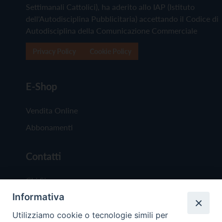
Settimanali Cattolici), ha aderito allo IAP (Istituto
dell'Autodisciplina Pubblicitaria) accettando il Codice di
Autodisciplina della Comunicazione Commerciale
Privacy Policy
Cookie Policy
E-Shop
Vendita Online
Abbonamenti
Contatti
Chi Siamo
Informativa
Redazione
Scrivici
Utilizziamo cookie o tecnologie simili per