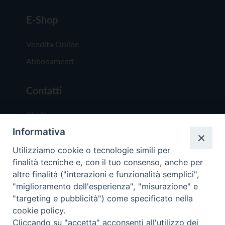
E-Shop
Vendita Online
Abbonamenti
Contatti
Chi Siamo
Informativa
Redazione
Scrivici
Utilizziamo cookie o tecnologie simili per
finalità tecniche e, con il tuo consenso, anche per
altre finalità ("interazioni e funzionalità semplici",
"miglioramento dell'esperienza", "misurazione" e
"targeting e pubblicità") come specificato nella
cookie policy.
Copyright © 2019 - Tutti i diritti riservati - Vit
Cliccando su "accetta" acconsenti all'utilizzo dei