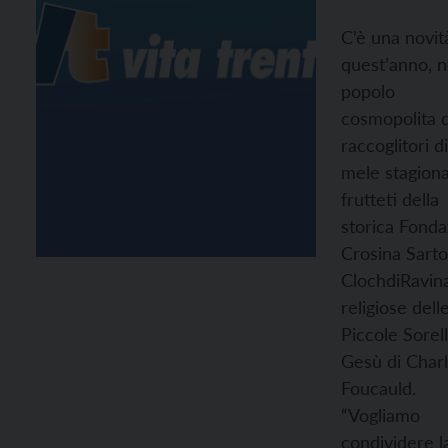
C’è una novit
quest’anno, n
popolo
cosmopolita 
raccoglitori di
mele stagiona
frutteti della
storica Fonda
Crosina Sarto
ClochdiRavina
religiose dell
Piccole Sorell
Gesù di Char
Foucauld.
“Vogliamo
condividere l