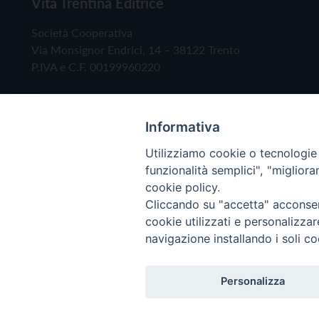
Vita Trentina Editrice
Società Cooperativa
Via Monsignor Endrici, 14 – 38122 Trento
P.IVA e C.F. 00199960220
Informativa
Utilizziamo cookie o tecnologie s
funzionalità semplici", "miglior
cookie policy.
Cliccando su "accetta" acconsent
Copyright © 2019 - Tutti i diritti riservati - Vita
cookie utilizzati e personalizza
navigazione installando i soli co
Privacy Policy
Personalizza