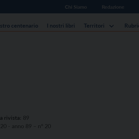
Chi Siamo
Redazione
ostro centenario
I nostri libri
Territori
Rubri
a rivista:
89
20 - anno 89 – n° 20