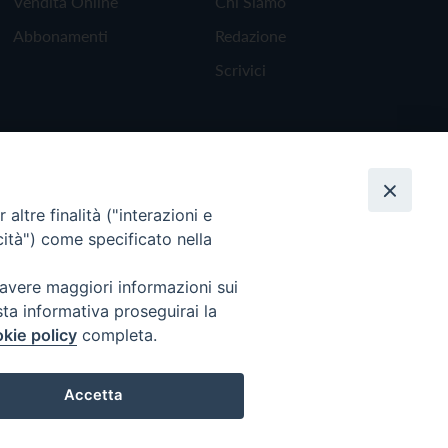
Vendita Online
Chi Siamo
Abbonamenti
Redazione
Scrivici
altre finalità ("interazioni e
cità") come specificato nella
 avere maggiori informazioni sui
sta informativa proseguirai la
kie policy
completa.
Torna all'inizio
Accetta
Preferenze Cookie