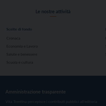
Le nostre attività
Scelte di fondo
Cronaca
Economia e Lavoro
Salute e benessere
Scuola e cultura
Amministrazione trasparente
Vita Trentina percepisce i contributi pubblici all'editoria