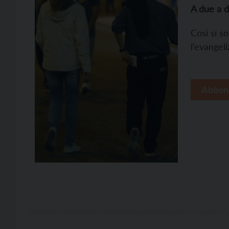
A due a 
Così si s
l’evangeli
Abbon