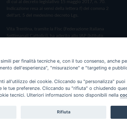
di cui al decreto legislativo 15 maggio 2017, n. 70.
Indicazione resa ai sensi della lettera f) del comma 2
dell'art. 5 del medesimo decreto Lgs.
Vita Trentina, tramite la Fisc (Federazione Italiana
Settimanali Cattolici), ha aderito allo IAP (Istituto
dell'Autodisciplina Pubblicitaria) accettando il Codice di
Autodisciplina della Comunicazione Commerciale
imili per finalità tecniche e, con il tuo consenso, anche per 
Privacy Policy
Cookie Policy
amento dell'esperienza", "misurazione" e "targeting e pubbli
i all'utilizzo dei cookie. Cliccando su "personalizza" puoi
 Trentina Editrice
re le tue preferenze. Cliccando su "rifiuta" o chiudendo que
okie tecnici. Ulteriori informazioni sono disponibili nella
coo
Rifiuta